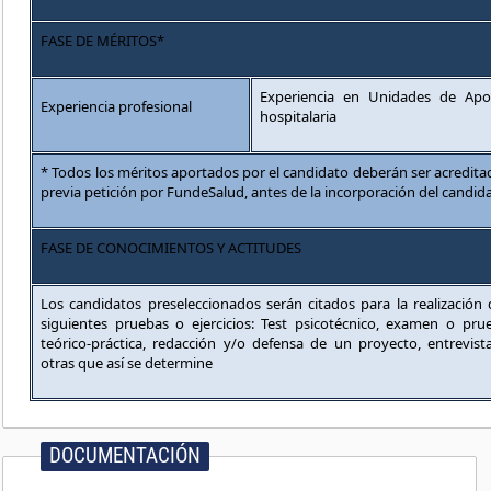
FASE DE MÉRITOS*
Experiencia en Unidades de Apoy
Experiencia profesional
hospitalaria
* Todos los méritos aportados por el candidato deberán ser acredi
previa petición por FundeSalud, antes de la incorporación del candid
FASE DE CONOCIMIENTOS Y ACTITUDES
Los candidatos preseleccionados serán citados para la realización 
siguientes pruebas o ejercicios: Test psicotécnico, examen o prue
teórico-práctica, redacción y/o defensa de un proyecto, entrevist
otras que así se determine
DOCUMENTACIÓN