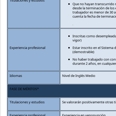
Titulaciones y estudios
Que no hayan transcurrido 
desde la terminación de los e
trabajador es menor de 30 a
cuenta la fecha de terminaci
.
Inscritas como desempleada
vigor)
Experiencia profesional
Estar inscrito en el Sistema 
(demostrable)
No haber trabajado con cont
durante 2 años, en cualqui
Idiomas
Nivel de Inglés Medio
FASE DE MÉRITOS*
Titulaciones y estudios
Se valorarán positivamente otras t
Experiencia profesional
Experiencia en venopunción