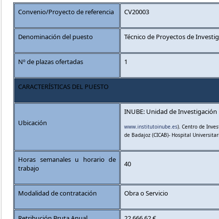
Convenio/Proyecto de referencia
CV20003
Denominación del puesto
Técnico de Proyectos de Investi
Nº de plazas ofertadas
1
CARACTERÍSTICAS DEL PUESTO
INUBE: Unidad de Investigación 
Ubicación
www.institutoinube.es
). Centro de Inves
de Badajoz (CICAB)- Hospital Universita
Horas semanales u horario de
40
trabajo
Modalidad de contratación
Obra o Servicio
Retribución Bruta Anual
22.666,62 €